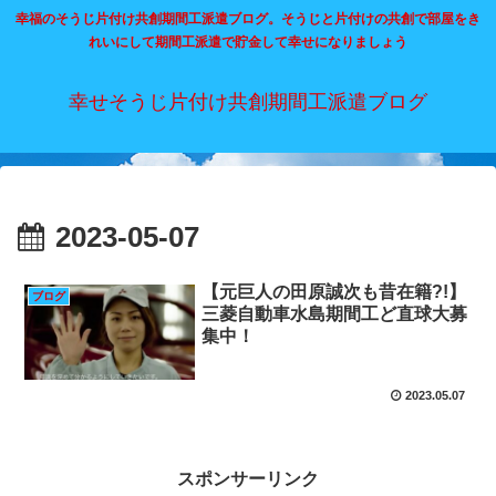
幸福のそうじ片付け共創期間工派遣ブログ。そうじと片付けの共創で部屋をき
れいにして期間工派遣で貯金して幸せになりましょう
幸せそうじ片付け共創期間工派遣ブログ
2023-05-07
【元巨人の田原誠次も昔在籍?!】
ブログ
三菱自動車水島期間工ど直球大募
集中！
2023.05.07
スポンサーリンク