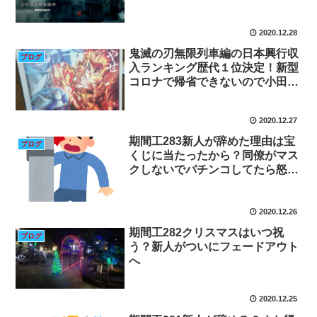
着工!!「身を粉にして働いて
も…」非正規の44歳、最低賃金レ
2020.12.28
ベルに耐え続け25年
鬼滅の刃無限列車編の日本興行収
ブログ
入ランキング歴代１位決定！新型
コロナで帰省できないので小田原
コロナの湯の回数券を帰省代分購
入する期間工ライフログ12月
2020.12.27
26.27
期間工283新人が辞めた理由は宝
ブログ
くじに当たったから？同僚がマス
クしないでパチンコしてたら怒ら
れる
2020.12.26
期間工282クリスマスはいつ祝
ブログ
う？新人がついにフェードアウト
へ
2020.12.25