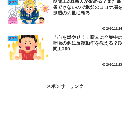
期間工281新人が辞める？また帰
ブログ
省できないので親父のコロナ脳を
鬼滅の刃風に斬る
2020.12.24
「心を燃やせ！」新人に全集中の
ブログ
呼吸の他に反復動作を教える？期
間工280
2020.12.23
スポンサーリンク