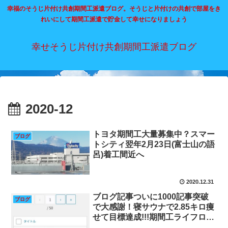
幸福のそうじ片付け共創期間工派遣ブログ。そうじと片付けの共創で部屋をき
れいにして期間工派遣で貯金して幸せになりましょう
幸せそうじ片付け共創期間工派遣ブログ
2020-12
トヨタ期間工大量募集中？スマー
ブログ
トシティ翌年2月23日(富士山の語
呂)着工間近へ
2020.12.31
ブログ記事ついに1000記事突破
ブログ
で大感謝！寝サウナで2.85キロ痩
せて目標達成!!!期間工ライフログ
12月30日