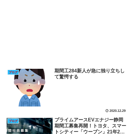
期間工284新人が急に独り立ちし
ブログ
て驚愕する
2020.12.29
プライムアースEVエナジー静岡
ブログ
期間工募集再開！トヨタ、スマー
トシティー「ウーブン」21年2月