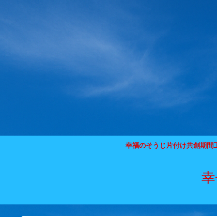
幸福のそうじ片付け共創期間
幸