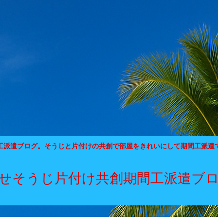
工派遣ブログ。そうじと片付けの共創で部屋をきれいにして期間工派遣
せそうじ片付け共創期間工派遣ブ