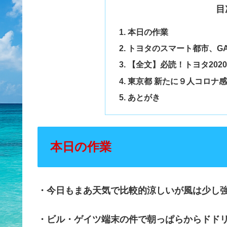
目
本日の作業
トヨタのスマート都市、G
【全文】必読！トヨタ202
東京都 新たに９人コロナ感
あとがき
本日の作業
・今日もまあ天気で比較的涼しいが風は少し
・ビル・ゲイツ端末の件で朝っぱらからドド