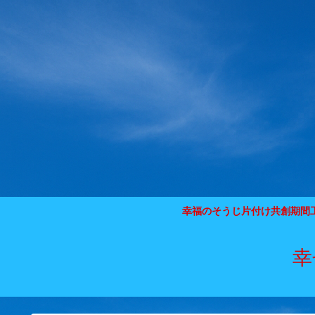
幸福のそうじ片付け共創期間
幸