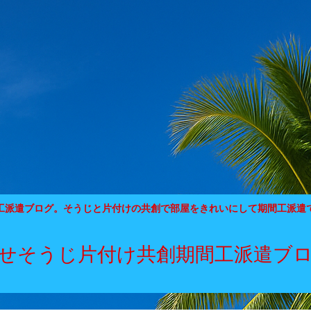
工派遣ブログ。そうじと片付けの共創で部屋をきれいにして期間工派遣
せそうじ片付け共創期間工派遣ブ