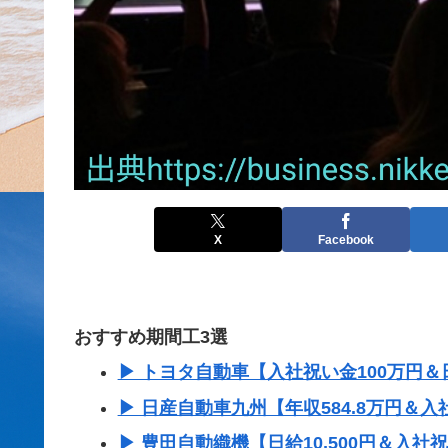
X
Facebook
おすすめ期間工3選
▶ トヨタ自動車【入社祝い金100万円＆日
▶ 日産自動車九州【年収584.8万円＆入
▶ 豊田自動織機【日給10,500円＆入社