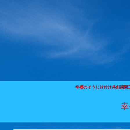
幸福のそうじ片付け共創期間
幸