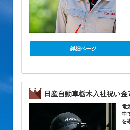
詳細ページ
日産自動車栃木入社祝い金7
電
中
を