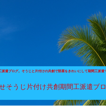
工派遣ブログ。そうじと片付けの共創で部屋をきれいにして期間工派遣
せそうじ片付け共創期間工派遣ブ