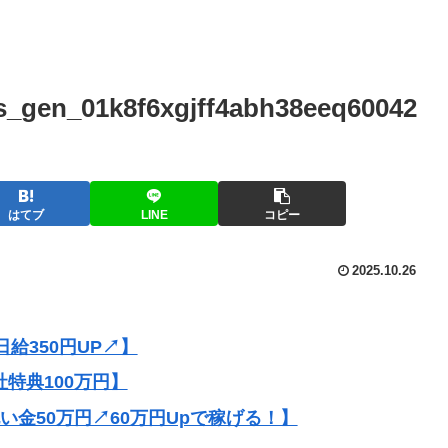
gen_01k8f6xgjff4abh38eeq60042
はてブ
LINE
コピー
2025.10.26
給350円UP↗】
社特典100万円】
祝い金50万円↗60万円Upで稼げる！】