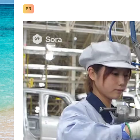
PR
動
画
プ
レ
ー
ヤ
ー