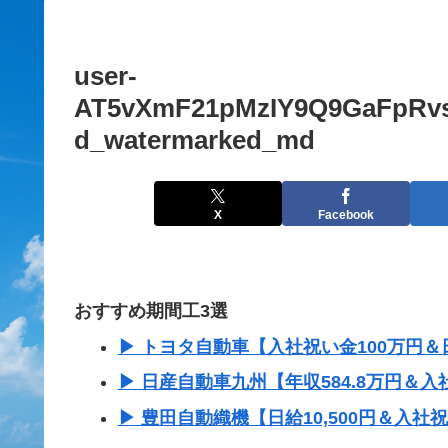
user-
AT5vXmF21pMzIY9Q9GaFpRvs_
d_watermarked_md
X
Facebook
おすすめ期間工3選
▶ トヨタ自動車【入社祝い金100万円＆日
▶ 日産自動車九州【年収584.8万円＆入
▶ 豊田自動織機【日給10,500円＆入社