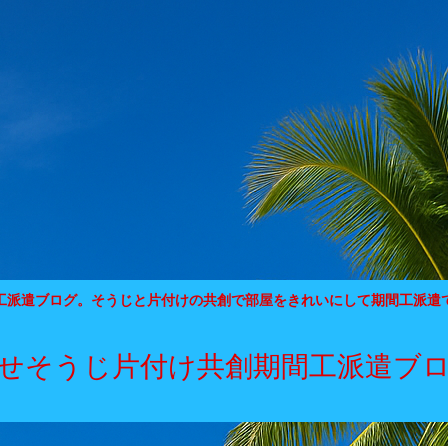
工派遣ブログ。そうじと片付けの共創で部屋をきれいにして期間工派遣
せそうじ片付け共創期間工派遣ブ