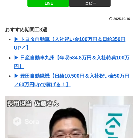
LINE
コピー
2025.10.16
おすすめ期間工3選
▶ トヨタ自動車【入社祝い金100万円＆日給350円
UP↗】
▶ 日産自動車九州【年収584.8万円＆入社特典100万
円】
▶ 豊田自動織機【日給10,500円＆入社祝い金50万円
↗60万円Upで稼げる！】
動
画
プ
レ
ー