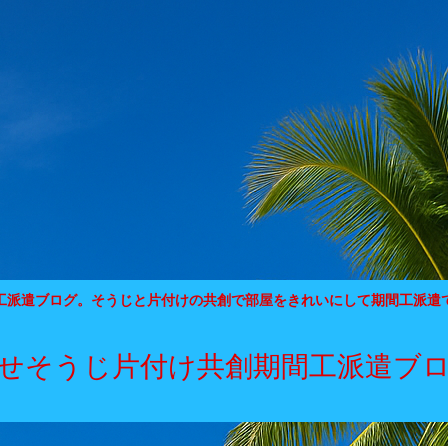
工派遣ブログ。そうじと片付けの共創で部屋をきれいにして期間工派遣
せそうじ片付け共創期間工派遣ブ