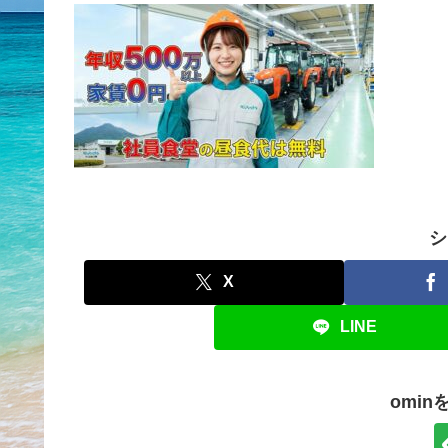
シ
X
LINE
omi