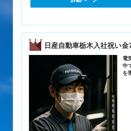
日産自動車栃木入社祝い金7
電
中
を