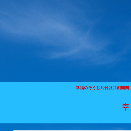
幸福のそうじ片付け共創期間
幸