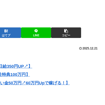
はてブ
LINE
コピー
2025.12.21
給350円UP↗】
社特典100万円】
祝い金50万円↗60万円Upで稼げる！】