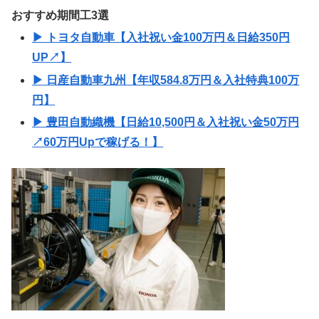
おすすめ期間工3選
▶ トヨタ自動車【入社祝い金100万円＆日給350円
UP↗】
▶ 日産自動車九州【年収584.8万円＆入社特典100万
円】
▶ 豊田自動織機【日給10,500円＆入社祝い金50万円
↗60万円Upで稼げる！】