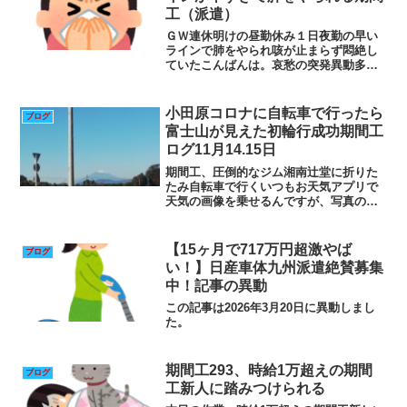
工（派遣）
ＧＷ連休明けの昼勤休み１日夜勤の早い
ラインで肺をやられ咳が止まらず悶絶し
ていたこんばんは。哀愁の突発異動多能
工のナズコ・オーミン・ジョースターで
す。ＧＷ連休あとの昼勤・１日休み・夜
勤の連勤でラインがすごく早くて肺をや
小田原コロナに自転車で行ったら
ブログ
られて咳き込みながら作業...
富士山が見えた初輪行成功期間工
ログ11月14.15日
期間工、圧倒的なジム湘南辻堂に折りた
たみ自転車で行くいつもお天気アプリで
天気の画像を乗せるんですが、写真の通
りいい天気でした（笑）この日は休みで
辻堂にあるジムまで折りたたみ自転車で
行きました。その距離18キロ（笑）湘南
【15ヶ月で717万円超激やば
ブログ
は道がよくて難なく行け...
い！】日産車体九州派遣絶賛募集
中！記事の異動
この記事は2026年3月20日に異動しまし
た。
期間工293、時給1万超えの期間
ブログ
工新人に踏みつけられる