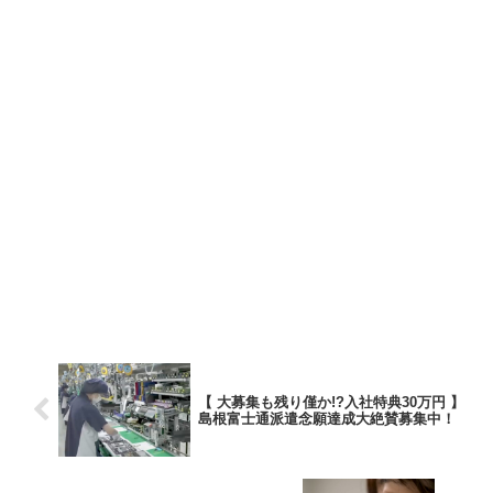
【 大募集も残り僅か!?入社特典30万円 】
島根富士通派遣念願達成大絶賛募集中！