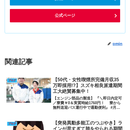
公式ページ
omin
関連記事
【50代・女性喫煙所完備月収35
ブログ
万即採用!?】スズキ相良派遣期間
工大絶賛募集中！
【エンジン部品の製造】 『＼即日内定可
／寮費￥0＆実質時給1760円！ 寮から
無料送迎バス運行中で通勤便利』 #月収
35.2万円以上可 #家具家電付き1R完備 #
車通勤もOK #寮駐車場完備 #部品の加
工・組立 #土日休み #50代活躍中...
【突発異動多能工のつぶやき】ラ
ブログ
インが早すぎて肺をやられる期間