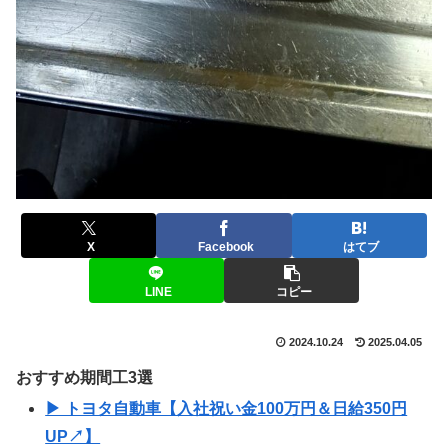
X
Facebook
はてブ
LINE
コピー
2024.10.24
2025.04.05
おすすめ期間工3選
▶ トヨタ自動車【入社祝い金100万円＆日給350円
UP↗】