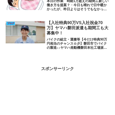
本日の作業 時給1万超えの期間工新しい
働き方を提案？・今日も晴れで日中暖か
かったが、昨日よりはそうでもなかっ
た。・朝イチで昨日ゆるそうな人から頼
まれた作業をやる。珍しく朝から声をか
けられる。・40分くらいかけていつもや
【入社特典90万VS入社祝金70
ブログ
っている作業の箱の定位...
万】ヤマハ磐田派遣も期間工も大
募集中！
バイクの組立・運搬等【今だけ特典90万
円相当のチャンス☆彡】磐田市でバイク
の製造♪♪ヤマハ発動機磐田本社工場派遣
超絶賛大募集中！出典画像動画募集要項
勤務地・最寄駅静岡県磐田市新貝 ｜JR東
海道本線 御厨駅給与時給 1,500円月収
例36.7...
スポンサーリンク