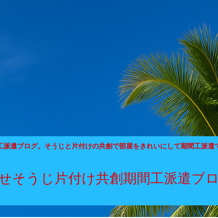
工派遣ブログ。そうじと片付けの共創で部屋をきれいにして期間工派遣
せそうじ片付け共創期間工派遣ブ