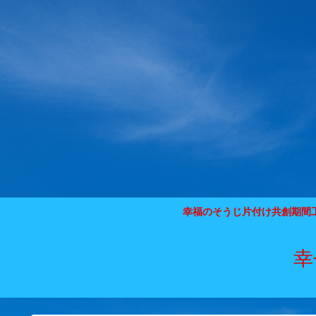
幸福のそうじ片付け共創期間
幸