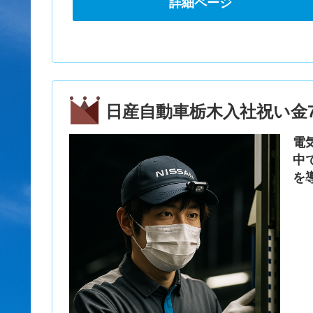
詳細ページ
日産自動車栃木入社祝い金7
電
中
を