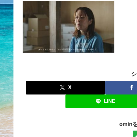
シ
X
LINE
omi