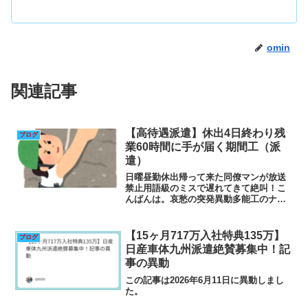
omin
関連記事
【高待遇派遣】休出4日終わり残
ブログ
業60時間に手が届く期間工（派
遣）
日曜昼勤休出帰って来た同僚マンが放送
禁止用語級のミスで遅れてきて絶叫！こ
んばんは。哀愁の突発異動多能工のナズ
コ・オーミン・ジョースターです。本日
日曜昼勤休出でおととい夜勤で以前記事
にした実質半日休みが昨日でした。寝な
【15ヶ月717万入社特典135万】
ブログ
いでずっとサウナ岩盤浴入...
日産車体九州派遣絶賛募集中！記
事の異動
この記事は2026年6月11日に異動しまし
た。