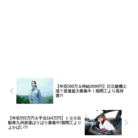
【年収500万＆時給2000円】日立建機土
浦？派遣超大募集中！期間工より高待
遇?!
【年収555万円＆手当164万円】トヨタ自
動車九州派遣ばりばり募集中!期間工より
よかばい?!