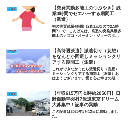
【突発異動多能工のつぶやき】残
ブログ
業4時間でゼエハーする期間工
（派遣）
初の実質残業4時間（2直3班なので2.5時
間?）で…こんばんは。哀愁の突発異動多
能工のナズコ・オーミン・ジョースター
です。実は有給取って夜勤明けで４連休
だったのですが疲労が爆発したのかほと
んど寝て終わりました😭連休明けの昨
【高待遇派遣】派遣切り（妄想）
ブログ
日、最初のポジショ...
をなんとか回避しミッションクリ
アする期間工（派遣）
これができなかったら派遣切り（妄想）
ミッションクリアする期間工（派遣）お
はようございます。愛と心と幸せの期間
工（派遣）改め哀愁の突発異動工＆突発
応援工のナズコ・オーミン・ジョースタ
ーです。しばらく病んでいたので😅高待
【年収615万円＆時給2050円】日
ブログ
遇工場日記を更新していま...
野自動車羽村?派遣東京ドリーム
大募集中！記事の異動
この記事は2025年5月12日に異動しまし
た。