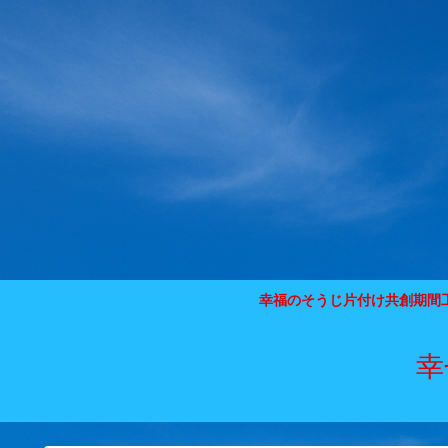
幸福のそうじ片付け共創期間
幸