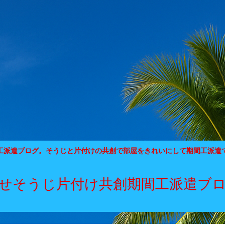
工派遣ブログ。そうじと片付けの共創で部屋をきれいにして期間工派遣
せそうじ片付け共創期間工派遣ブ