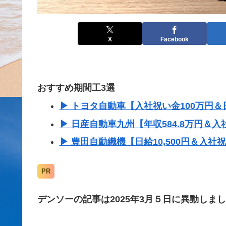
X
Facebook
おすすめ期間工3選
▶ トヨタ自動車【入社祝い金100万円＆日
▶ 日産自動車九州【年収584.8万円＆入
▶ 豊田自動織機【日給10,500円＆入社
PR
デンソーの記事は2025年3月５日に異動しま