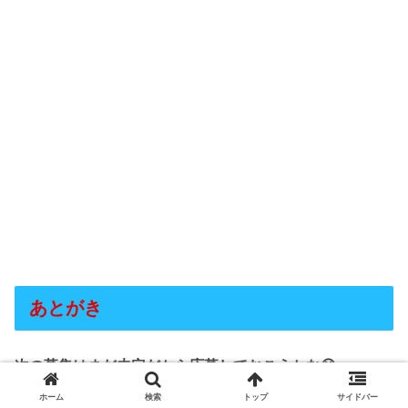
あとがき
次の募集はまだ未定だから応募しておこうかな😆
ホーム
検索
トップ
サイドバー