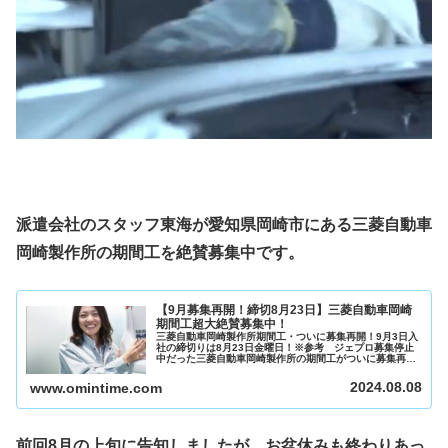
派遣会社のスタッフ東海が愛知県岡崎市にある三菱自動車
岡崎製作所の期間工を絶賛募集中です。
【9月募集再開！締切8月23日】三菱自動車岡崎
期間工超大絶賛募集中！
三菱自動車岡崎製作所期間工・ついに募集再開！9月3日入
社の締切りは8月23日金曜日！※参考 ジェプロ募集停止
中だった三菱自動車岡崎製作所の期間工がついに募集再開
しました！8月の募集はなくて最短入社日は9月3日の火曜
日です。締め切りは8月23...
2024.08.08
www.omintime.com
前回8月の上旬に告知しましたが、お盆休みも終わりあっ