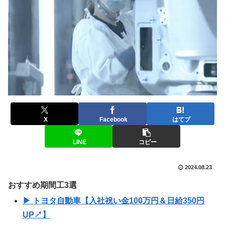
X
Facebook
はてブ
LINE
コピー
2024.08.23
おすすめ期間工3選
▶ トヨタ自動車【入社祝い金100万円＆日給350円
UP↗】