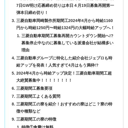
7日GW明け応募締め切りは本日４月19日募集再開第一
弾本日締め切り！
三菱自動車岡崎製作所期間工2024年4月から時給1160
円から時給1250円〜時給1324円の大幅時給アップへ！
三菱自動車期間工募集再開カウントダウン開始へ!?
募集停止中なのに募集している派遣会社が結構多い
理由
三菱自動車グループに特化した紹介会社ジェプロも時
給アップを発表！人気すぎて4月はもう満枠!?
2024年4月から時給アップ決定！三菱自動車期間工超
大絶賛募集中！！！！！！！！
三菱期間工募集要項
三菱期間工よくある質問
三菱期間工の寮を紹介！おすすめの寮はどこ？寮の特
徴や種類など
三菱期間工の寮の特徴
特徴①食費は無料