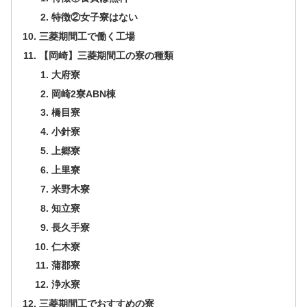
特徴②女子寮はない
三菱期間工で働く工場
【岡崎】三菱期間工の寮の種類
大府寮
岡崎2寮ABN棟
橋目寮
小針寮
上郷寮
上里寮
米野木寮
知立寮
長久手寮
仁木寮
蒲郡寮
浄水寮
三菱期間工でおすすめの寮