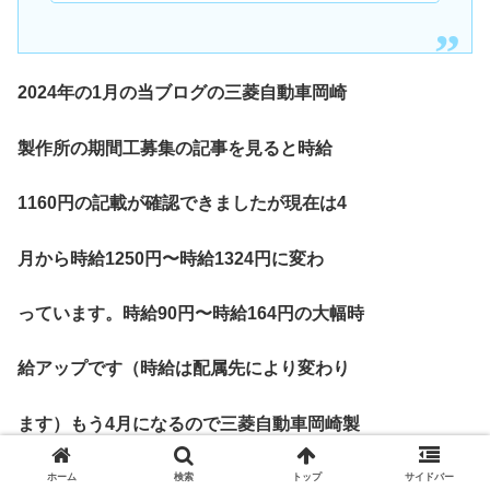
2024年の1月の当ブログの三菱自動車岡崎
製作所の期間工募集の記事を見ると時給
1160円の記載が確認できましたが現在は4
月から時給1250円〜時給1324円に変わ
っています。時給90円〜時給164円の大幅時
給アップです（時給は配属先により変わり
ます）もう4月になるので三菱自動車岡崎製
作所の期間工になる予定の方は早めの準備
ホーム
検索
トップ
サイドバー