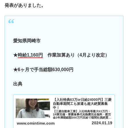
発表がありました。
愛知県岡崎市
★
時給1,160円
作業加算あり（4月より改定）
★6ヶ月で手当総額630,000円
出典
【入社特典63万or日給24000円】三菱
自動車期間工も派遣も超大絶賛募集
中！
【三菱自動車工業】入社特典等最大63万円・
1R寮完備・寮費食事代光熱費完全無料・慰労
金3年満期総額300万円支給で期間社員絶賛大
募集！遠方からの応募も大歓迎!！◆1R寮完
2024.01.19
www.omintime.com
備！寮費・食事代・光熱費＜完全無料＞◆余
計な出費が少ないから手取りも増...