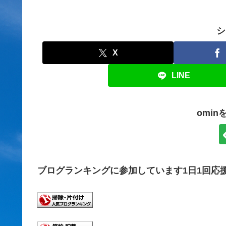
シ
X
LINE
omi
ブログランキングに参加しています1日1回応