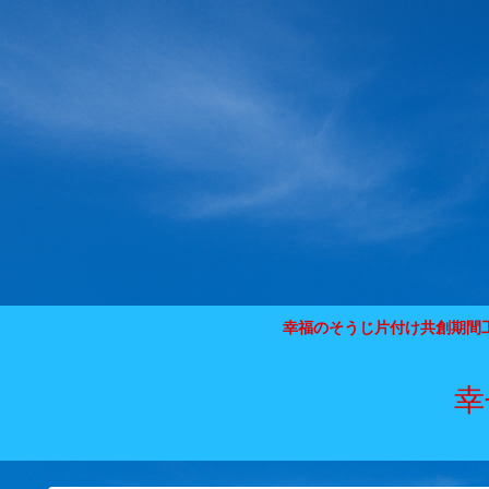
幸福のそうじ片付け共創期間
幸