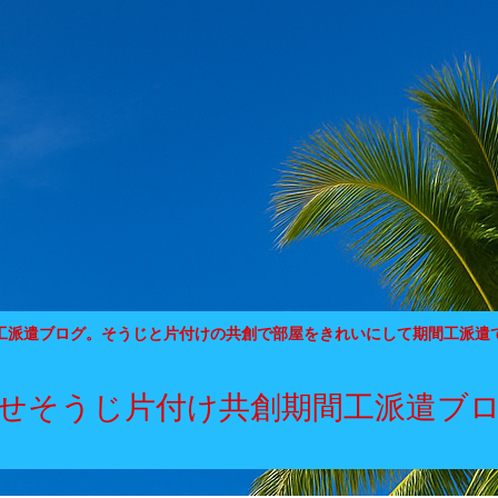
工派遣ブログ。そうじと片付けの共創で部屋をきれいにして期間工派遣
せそうじ片付け共創期間工派遣ブ