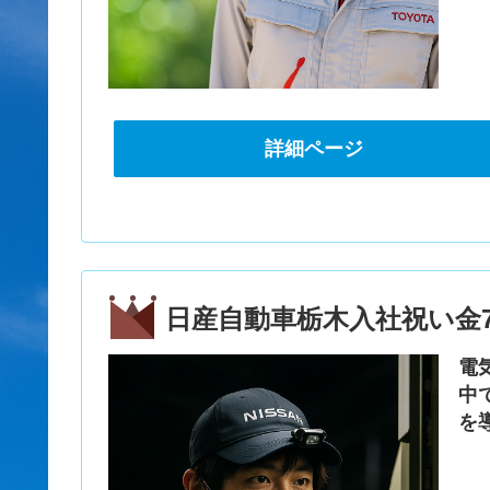
詳細ページ
日産自動車栃木入社祝い金7
電
中
を