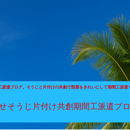
工派遣ブログ。そうじと片付けの共創で部屋をきれいにして期間工派遣
せそうじ片付け共創期間工派遣ブ