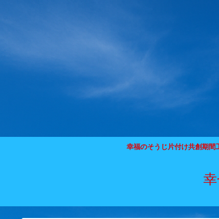
幸福のそうじ片付け共創期間
幸