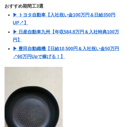
おすすめ期間工3選
▶ トヨタ自動車【入社祝い金100万円＆日給350円
UP↗】
▶ 日産自動車九州【年収584.8万円＆入社特典100万
円】
▶ 豊田自動織機【日給10,500円＆入社祝い金50万円
↗60万円Upで稼げる！】