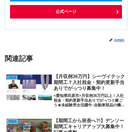
公式ページ
omin
関連記事
【月収例36万円】シーヴイテック
ブログ
期間工？入社祝金・契約更新手当
ありでがっつり募集中！
<愛知県田原市>月収例36万円以上！入社
祝金・契約更新手当ありでがっつり稼ご
う★未経験男女活躍中♪自動車部品の機械
加工、検査など【契約更新ごとに補助額
が増える！寮あり】 サンスイ機工株式会
社の工場・製造業求人情報<愛知県田原市
【期間工から班長へ?!】デンソー
ブログ
>月収例36万...
期間工キャリアアップ大募集中！