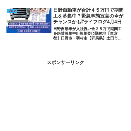
約。・ポカした部署の社員に遭遇。気さ
くに話しかけてくるのはよかった。・で
日野自動車が合計４５万円で期間
ブログ
もやっぱり色々やらせて来ようと...
工を募集中？緊急事態宣言の今が
チャンスかも⁉ライフログ4月4日
日野自動車が入社祝い金２５万で期間工
を絶賛募集中!!!募集要項勤務地【東京
都】日野市・羽村市【群馬県】太田市・
伊勢崎市【茨城県】古河市のいずれかの
弊社工場（勤務地および配属職場は当社
で決定いたします）仕事内容自動車(大・
中・小型トラック・小...
スポンサーリンク