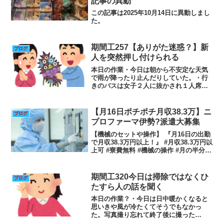
記事の異動
この記事は2025年10月14日に異動しまし
た。
期間工257【ありがた迷惑？】新
ブログ
人を突然押し付けられる
本日の作業・今日は朝から不安定な天気
で雨が降ったり止んだりしていた。・行
きのバスは女子２人に抜かされ１人席に
座っていて僕も１人席に座った。２人席
は最初に乗った人が後から乗った人より
後に出なければならないという不条理な
【月16日ポチポチ月収38.3万】ニ
ブログ
事が起こる。・午前中は雨...
プロファーマ伊勢?派遣大募集
【機械のセットや操作】 『月16日の出勤
で月収38.3万円以上！』 #月収38.3万円以
上可 #寮費無料 #機械の操作 #月の半分休
み #研修あり #休日シフト制 #日払い可 #
未経験OK #寮から車で通勤OK #三重県松
阪市ジョブハウス工...
期間工320今日は掃除ではなくひ
ブログ
たすら人の話を聞く
本日の作業？・今日は日中暖かくなると
思いきや風が冷たくてそうでもなかっ
た。写真撮り忘れて終了後に撮った
（笑）・時間の関係上今日の出来事を要