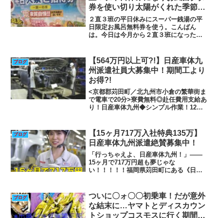
券を使い切り太陽がくれた季節を
熱唱しスーパーブルームーンを堪
２直３班の平日休みにスーパー銭湯の平
能?!
日限定お風呂無料券を使う。こんばん
は。今日は今月から２直３班になった影
響で平日休みで連休なのですが、色々や
っていたら時間がなくなったので週末…
いや、平日ギャラリーをお楽しみくださ
【564万円以上可?!】日産車体九
ブログ
い😅7月末にキャナルリゾー...
州派遣社員大募集中！期間工より
お得?!
<京都郡苅田町／北九州市小倉の繁華街ま
で電車で20分>寮費無料◎赴任費用支給あ
り！日産車体九州◆シンプル作業！12
月・1月に入社すれば初年度年収564万円
以上可能！求人情報 業種 車・バイク・重
機系 職種 組立・組付けプレス・板金・塗
【15ヶ月717万入社特典135万】
ブログ
装 仕...
日産車体九州派遣絶賛募集中！
「行っちゃえよ、日産車体九州！」——
15ヶ月で717万円超も夢じゃな
い！！！！！福岡県苅田町にある《日産
車体九州》での派遣社員求人がアツい！
現在は入社特典135万円で業界トップクラ
スです！年収モデルもなんと660万円以
ついに〇ォ〇〇初乗車！だが意外
ブログ
上！！！この記事ではそ...
な結末に…ヤマトとディスカウン
トショップコスモスに行く期間工