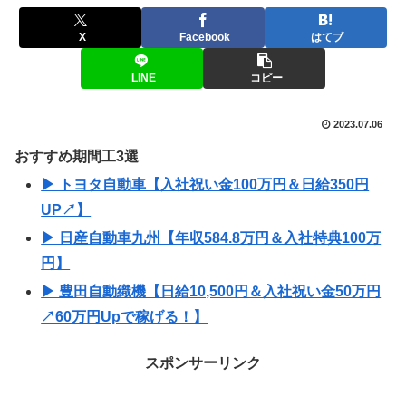
X
Facebook
はてブ
LINE
コピー
2023.07.06
おすすめ期間工3選
▶ トヨタ自動車【入社祝い金100万円＆日給350円
UP↗】
▶ 日産自動車九州【年収584.8万円＆入社特典100万
円】
▶ 豊田自動織機【日給10,500円＆入社祝い金50万円
↗60万円Upで稼げる！】
スポンサーリンク