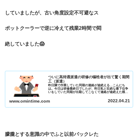
していましたが、古い角度設定不可避なス
ポットクーラーで逆に冷えて残業2時間で悶
絶していました😱
ついに高待遇派遣の研修の犠牲者が出て驚く期間
工（派遣）
昨日隣で作業していた同期の連絡が途絶える…こんにち
は。今日は研修最終日でしたが、昨日私と壮絶な最下位争
いをしていた同期が出勤してこなくて連絡が途絶えた模様
です😅前日休憩のときに初めての会場であったため最初に
通ったはずのトイレの位置がわからず...
2022.04.21
www.omintime.com
朦朧とする意識の中でふと以前バックレた