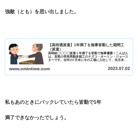
強敵（とも）を思い出しました。
【高待遇派遣】1年満了を無事皆勤した期間工
（派遣）
高時給〇〇〇〇派遣１年満了を皆勤で無事優勝！こんばん
は。哀愁の突発異動多能工のナズコ・オーミン・ジョース
ターです。去年の7月末に今の工場に入社して、先月末で1
年満了を無事皆勤で終えました。これで入社祝い金をすべ
てもらいきったはず？なので嬉し...
2023.07.02
www.omintime.com
私もあのときにバックレていたら皆勤で1年
満了できなかったでしょう。