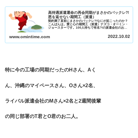
高待遇派遣運命の再会同期がまさかのバックレ?!
恩を返せない期間工（派遣）
契約満了直前にまさかのバックレ?!なにが起こったのか？
こんばんは。愛と心の期間工（派遣）ナズコ・オーミン・
ジョースターです。100人待ちで有名?!の派遣会社のおし
ゃべりな同僚から先日聞いたんですが、以前の工場で先輩
で今回は同期になった運命の...
2022.10.02
www.omintime.com
特に今の工場の同期だったのHさん、Aく
ん、沖縄のマイペースさん、Oさん×2名、
ライバル派遣会社のMさん×2名と2週間後輩
の同じ部署のT君とO君のお二人。