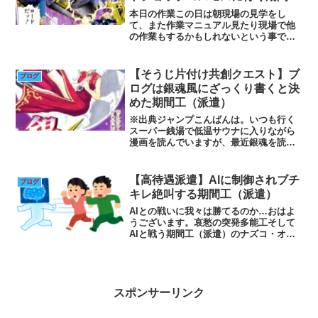
425
本日の作業この日は朝現場の見学をし
て、また作業マニュアル見たり現場で他
の作業もするかもしれないという事で教
わったりしました。まあそこにいたリー
ダーが時短で来てる人に丸投げした感じ
ですが🤣予定が組まれている講習に関し
【そうじ片付け共創クエスト】ブ
ブログ
ては時間どおりですが、それ...
ログは銀魂風にざっくり書くと決
めた期間工（派遣）
※出典ジャンプこんばんは。いつも行く
スーパー銭湯で低温サウナに入りながら
漫画を読んでいますが、最近銀魂を読み
出して、ノリツッコミみたいな漫画で一
度読むのを断念しましたが読むものがな
くなってきたのでまた読み始めました。
【高待遇派遣】Alに制御されブチ
ブログ
時間がないので結論から言...
キレ絶叫する期間工（派遣）
AIとの戦いに我々は勝てるのか…おはよ
うございます。哀愁の突発多能工そして
AIと戦う期間工（派遣）のナズコ・オー
ミン・ジョースターです。AIと戦うとい
うと大げさですが、昨日の夜勤は作業を
間違えると変なブザーが鳴る機械に制御
される工程に入りと...
スポンサーリンク