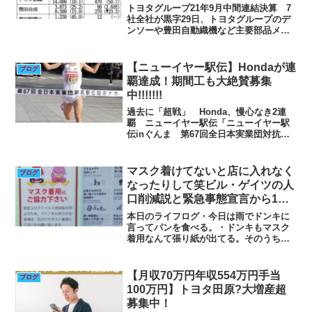
トヨタグループ21年9月中間連結決算 7
社全社が黒字29日、トヨタグループのデ
ンソーや豊田自動織機など主要部品メー
カー7社が、ことし4月から9月までの連結
決算を発表。 このうちデンソーは、売
り上げが前年に比べ24.5パーセント増え
【ニューイヤー駅伝】Hondaが連
ブログ
た2兆5...
覇達成！期間工も大絶賛募集
中!!!!!!!
過去に「超戦」 Honda、慢心なき2連
覇 ニューイヤー駅伝「ニューイヤー駅
伝inぐんま 第67回全日本実業団対抗駅
伝競走大会」は1日、前橋市の群馬県庁を
発着点とする7区間100キロのコースで行
われ、Hondaが2年連続2回目の優勝を果
マスク着けてないと店に入れなく
ブログ
たし...
なったりして笑ビル・ゲイツの人
口削減説と緊急事態宣言から1ヶ
月経って全然8万人行かなかった
本日のライフログ・今日は雨でドンキに
けど今回は謝りません期間工ライ
言ってパンを食べる。・ドンキもマスク
着用なんて張り紙が出てる。そのうちマ
フログ4月6日
スクしてないと入店できなくなるんじゃ
ねえ（笑）・駅まで1〜2時間歩くかどう
しようかと思ったが帰る。・しばらくし
【月収70万円年収554万円手当
ブログ
て雨が豪雨になり雷が響...
100万円】トヨタ田原?大増産超
募集中！