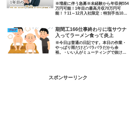
※増産に伴う急募※未経験から年収例554
万円可能！1年目の最高月収70万円可
能！？11～12月入社限定：特別手当100
万円支給！/履歴書不要/電話面接可能/日
払い・週払い可能/空調完備会社※増産に
伴う急募※未経験から年収例554万円可
期間工166仕事終わりに塩サウナ
ブログ
能！1...
入ってラーメン食って炎上
※今日は普通の日記です。本日の作業・
やっぱり雨だけどパラパラだから余
裕。・いい人がミューティングで抜け
て、サボろうとしたらビル・ゲイツ端末
が暴走しさぼれなくなった。・またビ
ル・ゲイツ端末が暴走し、余裕のはずが
バタバタで午前中が終わる。・仕事...
スポンサーリンク