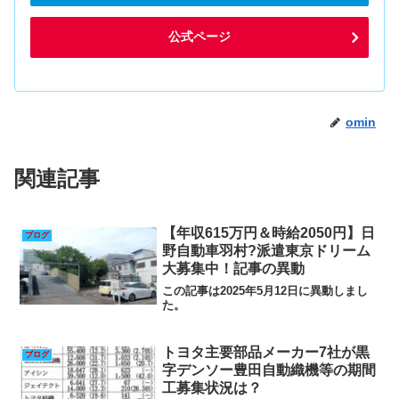
公式ページ
omin
関連記事
【年収615万円＆時給2050円】日
ブログ
野自動車羽村?派遣東京ドリーム
大募集中！記事の異動
この記事は2025年5月12日に異動しまし
た。
トヨタ主要部品メーカー7社が黒
ブログ
字デンソー豊田自動織機等の期間
工募集状況は？