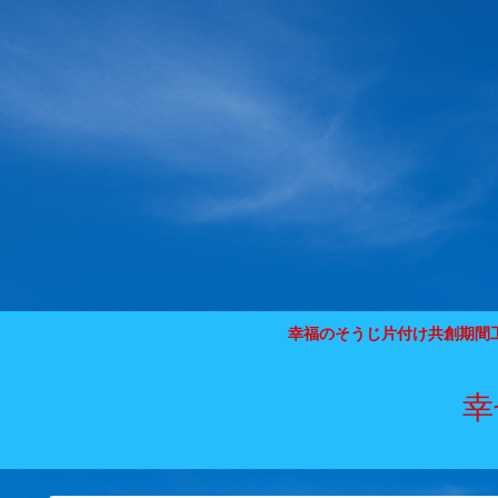
幸福のそうじ片付け共創期間
幸