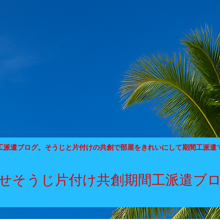
工派遣ブログ。そうじと片付けの共創で部屋をきれいにして期間工派遣
せそうじ片付け共創期間工派遣ブ