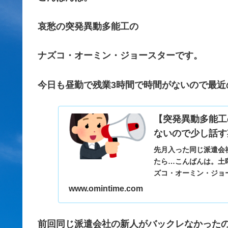
哀愁の突発異動多能工の
ナズコ・オーミン・ジョースターです。
今日も昼勤で残業3時間で時間がないので最近
【突発異動多能工
ないので少し話す
先月入った同じ派遣会
たら…こんばんは。土
ズコ・オーミン・ジョ
ートを見て本人未確認）が
www.omintime.com
前回同じ派遣会社の新人がバックレなかった