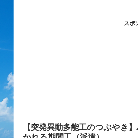
スポ
【突発異動多能工のつぶやき】
かれる期間工（派遣）