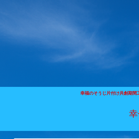
幸福のそうじ片付け共創期間
幸