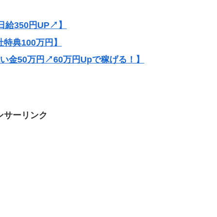
給350円UP↗】
社特典100万円】
祝い金50万円↗60万円Upで稼げる！】
ンサーリンク