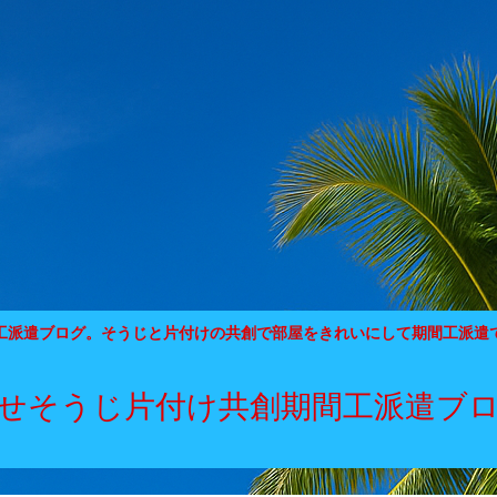
工派遣ブログ。そうじと片付けの共創で部屋をきれいにして期間工派遣
せそうじ片付け共創期間工派遣ブ