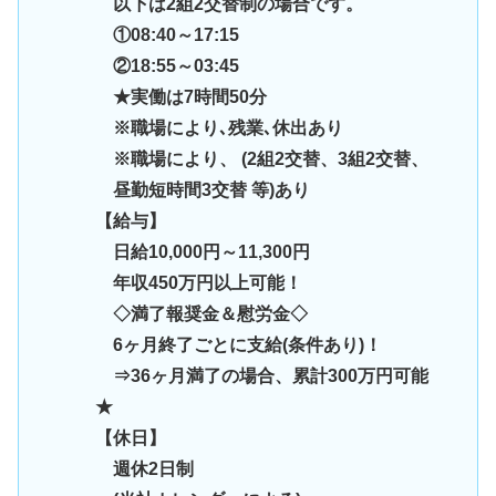
以下は2組2交替制の場合です。
①08:40～17:15
②18:55～03:45
★実働は7時間50分
※職場により､残業､休出あり
※職場により、 (2組2交替、3組2交替、
昼勤短時間3交替 等)あり
【給与】
日給10,000円～11,300円
年収450万円以上可能！
◇満了報奨金＆慰労金◇
6ヶ月終了ごとに支給(条件あり)！
⇒36ヶ月満了の場合、累計300万円可能
★
【休日】
週休2日制