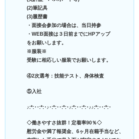
(2)筆記具
(3)履歴書
・面接会参加の場合は、当日持参
・WEB面接は３日前までにHPアップ
をお願いします。
※服装※
受験に相応しい服装でお願いします。
④2次選考：技能テスト、身体検査
⑤入社
♪:*:･･:*:･♪･:*:･･:*:･♪:*:･･:*:･♪♪:*:･･:*:･
◇働きやすさ抜群！定着率90％◇
慰労金や満了報奨金、6ヶ月在籍手当など、