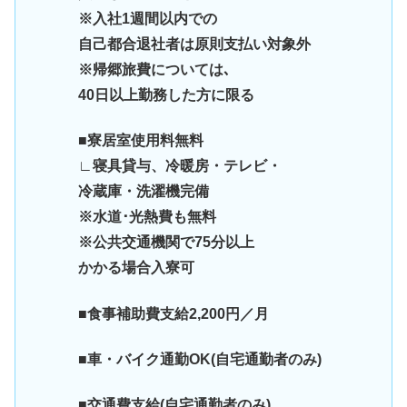
※入社1週間以内での
自己都合退社者は原則支払い対象外
※帰郷旅費については､
40日以上勤務した方に限る
■寮居室使用料無料
∟寝具貸与、冷暖房・テレビ・
冷蔵庫・洗濯機完備
※水道･光熱費も無料
※公共交通機関で75分以上
かかる場合入寮可
■食事補助費支給2,200円／月
■車・バイク通勤OK(自宅通勤者のみ)
■交通費支給(自宅通勤者のみ)