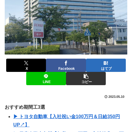
X
Facebook
はてブ
LINE
コピー
2023.05.10
おすすめ期間工3選
▶ トヨタ自動車【入社祝い金100万円＆日給350円
UP↗】