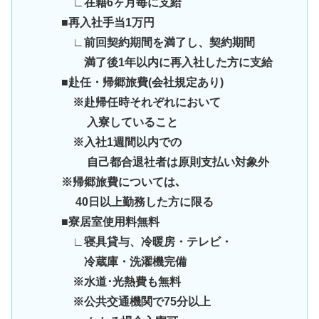
∟在籍6ヶ月毎に支給
■再入社手当1万円
∟前回契約期間を満了し、契約期間
満了後1年以内に再入社した方に支給
■赴任・帰郷旅費(会社規定あり)
※赴帰任時それぞれにおいて
入寮していること
※入社1週間以内での
自己都合退社者は原則支払い対象外
※帰郷旅費については､
40日以上勤務した方に限る
■寮居室使用料無料
∟寝具貸与、冷暖房・テレビ・
冷蔵庫・洗濯機完備
※水道･光熱費も無料
※公共交通機関で75分以上