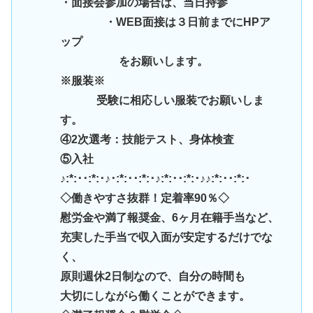
・面接会参加の場合は、当日持参
・WEB面接は３日前までにHPア
ップ
をお願いします。
※服装※
受験に相応しい服装でお願いしま
す。
④2次選考：技能テスト、身体検査
⑤入社
♪:*:･･:*:･♪･:*:･･:*:･♪:*:･･:*:･♪♪:*:･･:*:･
◇働きやすさ抜群！定着率90％◇
慰労金や満了報奨金、6ヶ月在籍手当など、
充実した手当で収入面が安定するだけでな
く、
原則週休2日制なので、自分の時間も
大切にしながら働くことができます。