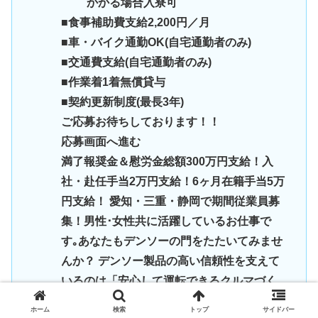
かかる場合入寮可
■食事補助費支給2,200円／月
■車・バイク通勤OK(自宅通勤者のみ)
■交通費支給(自宅通勤者のみ)
■作業着1着無償貸与
■契約更新制度(最長3年)
ご応募お待ちしております！！
応募画面へ進む
満了報奨金＆慰労金総額300万円支給！入
社・赴任手当2万円支給！6ヶ月在籍手当5万
円支給！ 愛知・三重・静岡で期間従業員募
集！男性･女性共に活躍しているお仕事で
す｡あなたもデンソーの門をたたいてみませ
んか？ デンソー製品の高い信頼性を支えて
いるのは「安心して運転できるクルマづく
りに貢献する」という創業以来のモノづく
ホーム
検索
トップ
サイドバー