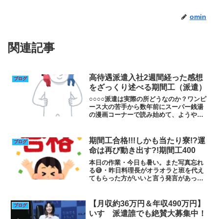
omin
関連記事
高待遇派遣入社2週間経った感想
ブログ
をざっくり述べる期間工（派遣）
○○○○派遣は実際の所どうなのか？ワンピ
ース大の苦手から数年前にスーパー銭湯
の漫画コーナーで読み始めて、ようやく
90巻まで到達しました。ナズコ・オーミ
ン・ジョースターです。高待遇派遣入社
から2週間経ちＧＷに突入して絶賛連休満
期間工合格!!!しかも当たり寮!?運
ブログ
喫中で○○○○派...
命は再び動き出す?!期間工400
本日の作業・今日も暑い。また写真忘れ
る😅・昨日料理長がオラオラと班を代え
てもらった方がいいと言う発言があった
影響かオラオラの態度は少し柔らかかっ
た。今日はあまり生産しないから大丈夫
だと言う。その事がなんかしらんけど、
【月収約36万円＆年収490万円】
ブログ
オラオラが工場の偉い人に...
いすゞ派遣誰でも絶賛大募集中！