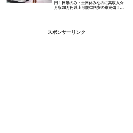
円！日勤のみ・土日休みなのに高収入☆
月収28万円以上可能◎格安の寮完備！未
経験歓迎！自動車の製造ライン作業＜神
奈川県平塚市＞求人情報 業種 車・バイ
ク・重機系 職種 組立・組付け加工検品・
検査・調整 仕...
スポンサーリンク