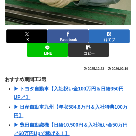
X
Facebook
はてブ
LINE
コピー
2025.12.23
2026.02.19
おすすめ期間工3選
▶ トヨタ自動車【入社祝い金100万円＆日給350円
UP↗】
▶ 日産自動車九州【年収584.8万円＆入社特典100万
円】
▶ 豊田自動織機【日給10,500円＆入社祝い金50万円
↗60万円Upで稼げる！】