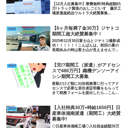
【12月入社募集中】寮費無料!特典総額65
万!トラック製造のおしごと!いすゞ藤沢工
場派遣超絶品ウルトラ大絶賛募集
中！！！！！！！！！世界に誇るトラッ
クメーカー!入社特典17万円!さらに、一括
でもらえます!年4回の慰労金12万はずっ
【6ヶ月毎満了金30万】ジヤトコ
ブログ
～と継続!...
期間工超大絶賛募集中！
2025年12月30日富士山とジヤトコ撮影成
功！！！！！！こんばんは。前回の夏の
長期休みの時は富士山が見えませんでし
たが、今回は富士山もバッチリ見えて富
士山とジヤトコのツーショット撮影に成
功しました。やったね😂【過去記事】
【完!?期間工（派遣）がアドセン
ブログ
2025年8月ジヤ...
スで486万円】織機デンソーアイ
シン期間工大募集
夜勤だけど朝に刈谷税務署に行ってアド
センスで必要な居住者証明書をもらって
きて税務フォームを提出したら…こんに
ちは。哀愁の突発異動多能工のナズコ・
オーミン・ジョースターです。先週の昼
勤の金曜日にアドセンスに提出する居住
【入社特典30万+時給1650円】日
ブログ
者証明書が完成したと刈谷...
産車体湘南派遣（期間工）大絶賛
募集中!
◇日産車体湘南工場◇入社祝金総額30万