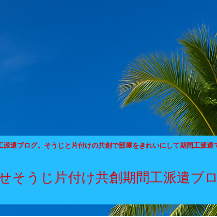
工派遣ブログ。そうじと片付けの共創で部屋をきれいにして期間工派遣
せそうじ片付け共創期間工派遣ブ