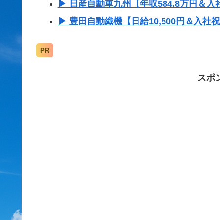
▶ 日産自動車九州【年収584.8万円＆入
▶ 豊田自動織機【日給10,500円＆入社
PR
スポ