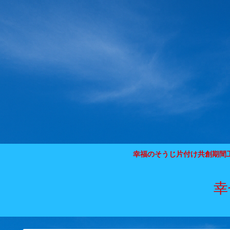
幸福のそうじ片付け共創期間
幸