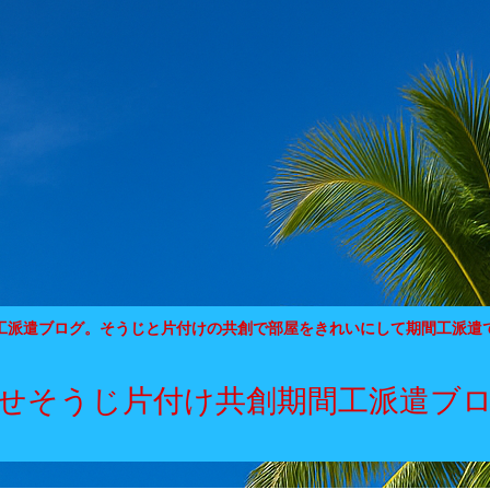
工派遣ブログ。そうじと片付けの共創で部屋をきれいにして期間工派遣
せそうじ片付け共創期間工派遣ブ