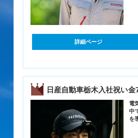
詳細ページ
日産自動車栃木入社祝い金7
電
中
を