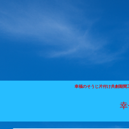
幸福のそうじ片付け共創期間
幸