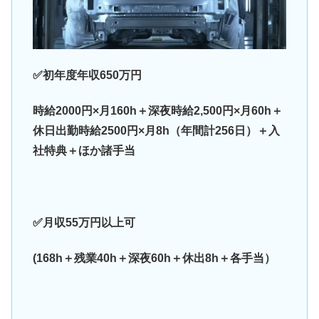
✅初年度年収650万円
時給2000円×月160h＋深夜時給2,500円×月60h＋
休日出勤時給2500円×月8h（年間計256日）＋入
社特典＋ほか諸手当
✅月収55万円以上可
(168h＋残業40h＋深夜60h＋休出8h＋各手当）