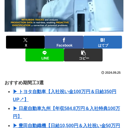
X
Facebook
はてブ
LINE
コピー
2024.09.25
おすすめ期間工3選
▶ トヨタ自動車【入社祝い金100万円＆日給350円
UP↗】
▶ 日産自動車九州【年収584.8万円＆入社特典100万
円】
▶ 豊田自動織機【日給10,500円＆入社祝い金50万円