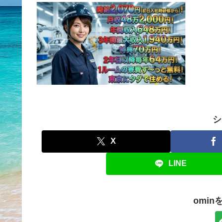
シ
X
LINE
omi