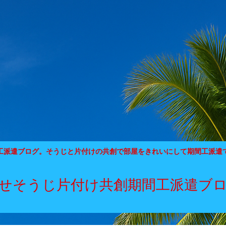
工派遣ブログ。そうじと片付けの共創で部屋をきれいにして期間工派遣
せそうじ片付け共創期間工派遣ブ