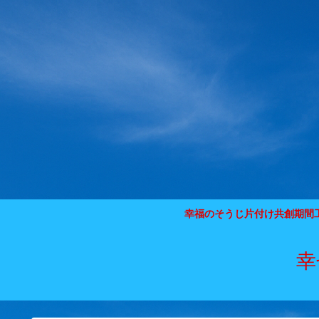
幸福のそうじ片付け共創期間
幸