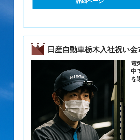
詳細ページ
日産自動車栃木入社祝い金7
電
中
を