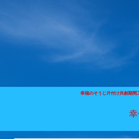
幸福のそうじ片付け共創期間
幸