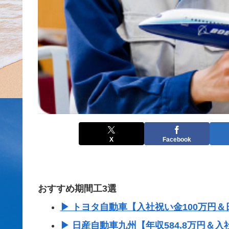
X
Facebook
おすすめ期間工3選
▶ トヨタ自動車【入社祝い金100万円＆日
▶ 日産自動車九州【年収584.8万円＆入