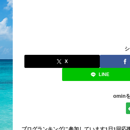
シ
X
LINE
omi
ブログランキングに参加しています1日1回応