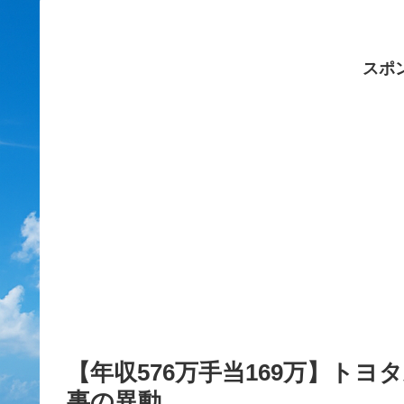
スポ
【年収576万手当169万】ト
事の異動