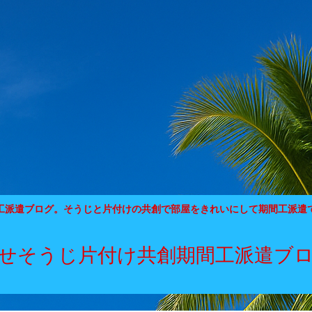
工派遣ブログ。そうじと片付けの共創で部屋をきれいにして期間工派遣
せそうじ片付け共創期間工派遣ブ