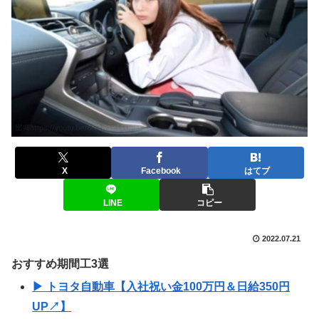
X
Facebook
はてブ
LINE
コピー
2022.07.21
おすすめ期間工3選
▶ トヨタ自動車【入社祝い金100万円＆日給350円
UP↗】