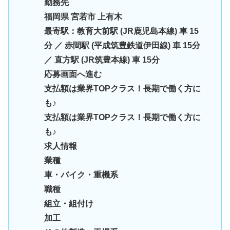
勤務先
福岡県 宮若市 上有木
最寄駅：教育大前駅 (JR鹿児島本線) 車 15
分 ／ 赤間駅 (平成筑豊鉄道伊田線) 車 15分
／ 直方駅 (JR筑豊本線) 車 15分
応募画面へ進む
支払額は業界TOPクラス！長期で働く方に
も♪
支払額は業界TOPクラス！長期で働く方に
も♪
求人情報
業種
車・バイク・重機系
職種
組立・組付け
加工