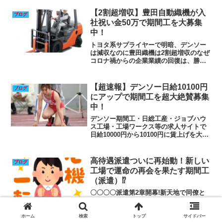
【2割超増収】豊田自動織機が入
ブログ
社祝い金50万で期間工を大募集
中！
トヨタ系サプライヤーで明暗、デンソー
は減収なのに豊田織機は2割超増収のなぜ
コロナ禍からの企業業績の回復は、勝ち
組と負け組の格差が拡大して「K字型」に
引き裂かれていくという二極化の議論が
強まっている。そこで、上場企業が発表
【超速報】デンソー日給10100円
ブログ
した直近四半期の決算...
にアップで期間工を超大絶賛募集
中！
デンソー期間工・日総工産・ジョブハウ
ス工場・工場ワークス等の求人サイトで
日給10000円から10100円に賃上げを大発
表！年間26400円アップ?!※愛知県刈谷市
にあるデンソー本社著者撮影日総工産や
ジョブハウス工場や工場ワークスにてデ
高待遇派遣ついに再始動！新しい
ブログ
ンソー...
工場で運命の再会を果たす期間工
（派遣）⁉
〇〇〇〇派遣第2章開幕!新天地で同僚と
運命の再会こんにちは、ナズコ・オーミ
ン・ジョースターです。前工場を満了し
て別工場に異動のために就業待機してい
ホーム
検索
トップ
サイドバー