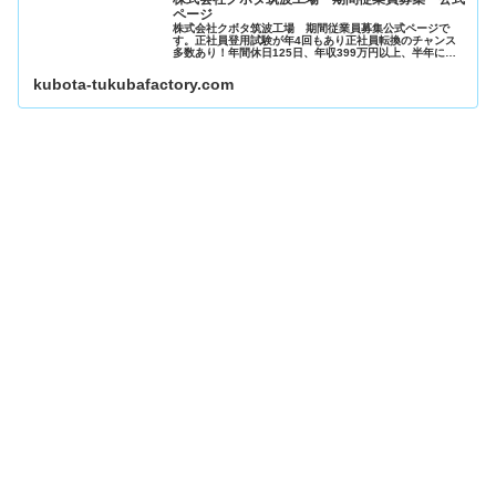
ページ
株式会社クボタ筑波工場 期間従業員募集公式ページで
す。正社員登用試験が年4回もあり正社員転換のチャンス
多数あり！年間休日125日、年収399万円以上、半年に一
度24万円の慰労金支給あり！今なら期間限定で入社祝金等
合計25万円の支給もあります...
kubota-tukubafactory.com