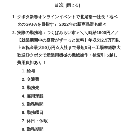
目次
クボタ新春オンラインイベントで北尾裕一社長「地ベ
タのGAFAを目指す」 2022年の新商品群も続々
実際の勤務地：つくばみらい市＞＼＼時給1900円／／
【就業期間中の寮費がずーっと無料】年収532.5万円以
上＆祝金最大50万円☆入社まで最短6日～工場未経験大
歓迎◎クボタで産業用機械の機械操作・検査引っ越し
費用負担あり！
給与
交通費
勤務先
雇用形態
勤務時間
勤務曜日
休日・休暇
勤務期間