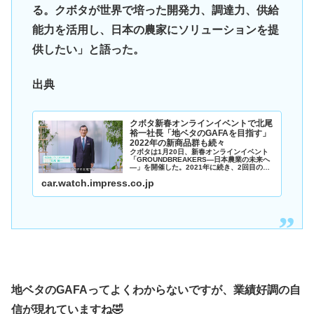
る。クボタが世界で培った開発力、調達力、供給
能力を活用し、日本の農家にソリューションを提
供したい」と語った。
出典
クボタ新春オンラインイベントで北尾
裕一社長「地ベタのGAFAを目指す」
2022年の新商品群も続々
クボタは1月20日、新春オンラインイベント
「GROUNDBREAKERS―日本農業の未来へ
―」を開催した。2021年に続き、2回目の開
催となる。
car.watch.impress.co.jp
地ベタのGAFAってよくわからないですが、業績好調の自
信が現れていますね🤣