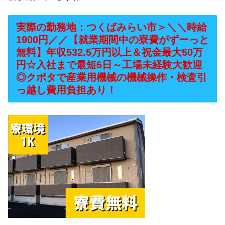
実際の勤務地：つくばみらい市＞＼＼時給
1900円／／【就業期間中の寮費がずーっと
無料】年収532.5万円以上＆祝金最大50万
円☆入社まで最短6日～工場未経験大歓迎
◎クボタで産業用機械の機械操作・検査引
っ越し費用負担あり！