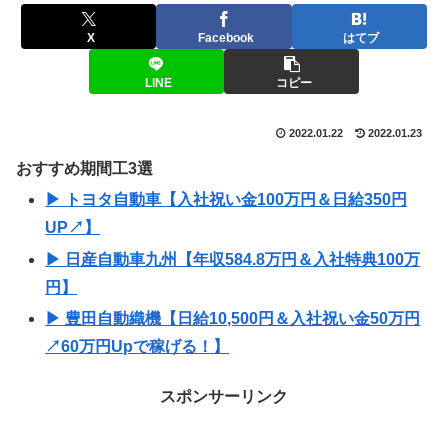
X
Facebook
はてブ
LINE
コピー
2022.01.22
2022.01.23
おすすめ期間工3選
▶ トヨタ自動車【入社祝い金100万円＆日給350円
UP↗】
▶ 日産自動車九州【年収584.8万円＆入社特典100万
円】
▶ 豊田自動織機【日給10,500円＆入社祝い金50万円
↗60万円Upで稼げる！】
スポンサーリンク