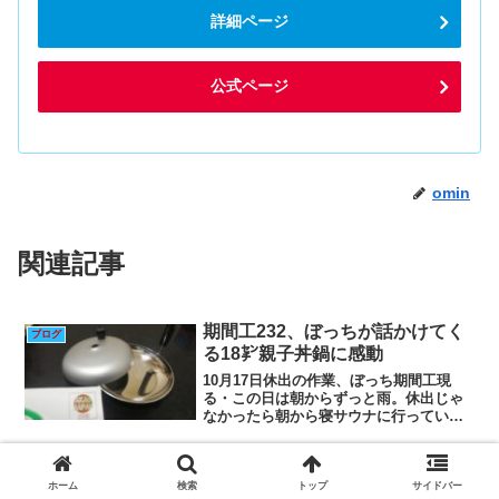
詳細ページ
公式ページ
omin
関連記事
期間工232、ぼっちが話かけてく
ブログ
る18㌢親子丼鍋に感動
10月17日休出の作業、ぼっち期間工現
る・この日は朝からずっと雨。休出じゃ
なかったら朝から寝サウナに行っていだ
ろう（笑）・僕が通るたびに「すいませ
ん」とか高いテンションで吠えている奴
がいるなと思ったら以前ブログネタにし
プライムアースEVエナジー 宮城
ブログ
た「ぼっち期間工」だっ...
ホーム
検索
トップ
サイドバー
工場期間工募集トヨタよりもテス