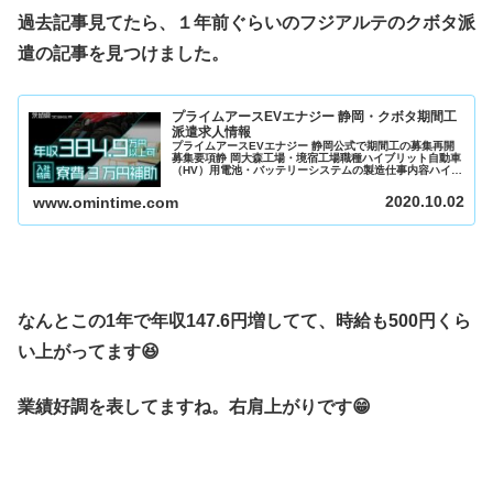
過去記事見てたら、１年前ぐらいのフジアルテのクボタ派
遣の記事を見つけました。
プライムアースEVエナジー 静岡・クボタ期間工
派遣求人情報
プライムアースEVエナジー 静岡公式で期間工の募集再開
募集要項静 岡大森工場・境宿工場職種ハイブリット自動車
（HV）用電池・バッテリーシステムの製造仕事内容ハイブ
リッド自動車用電池の製造材料の投入・部品の組立・加
工・検査・マシーンオペレータ...
2020.10.02
www.omintime.com
なんとこの1年で年収147.6円増してて、時給も500円くら
い上がってます😆
業績好調を表してますね。右肩上がりです😁