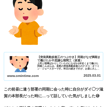
【突発異動多能工のつぶやき】同期がなぜ満期ま
で働けたか不思議な期間工（派遣）
上司と喧嘩ばかりしていたのになぜか3年近くまで働けた
同期こんばんは。哀愁の突発異動多能工のナズコ・オーミ
ン・ジョースターです。昨日の続きですが、お昼に久しぶ
りに同期と出くわしてしまって色々話をしました。我々は
今の工場に2022年の7月の下旬...
2025.03.01
www.omintime.com
この前昼に違う部署の同期に会った時に自分がダイ◯ツ滋
賀の本部長だった時に…って話していた気がしました😅