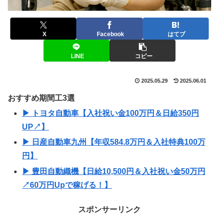
X
Facebook
はてブ
LINE
コピー
2025.05.29
2025.06.01
おすすめ期間工3選
▶ トヨタ自動車【入社祝い金100万円＆日給350円
UP↗】
▶ 日産自動車九州【年収584.8万円＆入社特典100万
円】
▶ 豊田自動織機【日給10,500円＆入社祝い金50万円
↗60万円Upで稼げる！】
スポンサーリンク