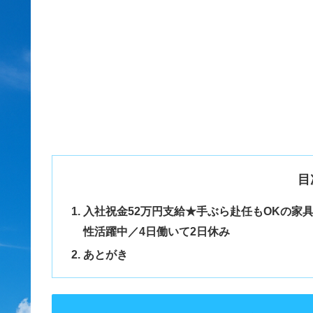
目
入社祝金52万円支給★手ぶら赴任もOKの家
性活躍中／4日働いて2日休み
あとがき