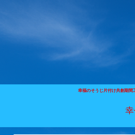
幸福のそうじ片付け共創期間
幸