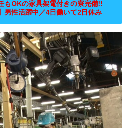
任もOKの家具架電付きの寮完備!!
】男性活躍中／4日働いて2日休み