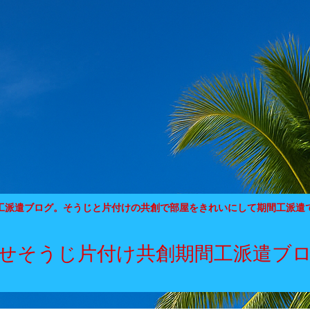
工派遣ブログ。そうじと片付けの共創で部屋をきれいにして期間工派遣
せそうじ片付け共創期間工派遣ブ