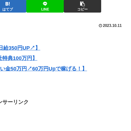
はてブ
LINE
コピー
2023.10.11
給350円UP↗】
社特典100万円】
祝い金50万円↗60万円Upで稼げる！】
ンサーリンク