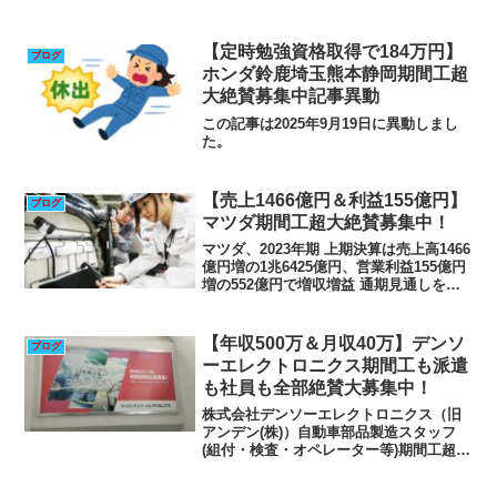
あり！正社員目指せます！寮費実質無料
★赴任旅費支給！人気の土日祝休み×年休
124日！求人情報 業種 車・バイク・重機
【定時勉強資格取得で184万円】
ブログ
系 職種 加工組...
ホンダ鈴鹿埼玉熊本静岡期間工超
大絶賛募集中記事異動
この記事は2025年9月19日に異動しまし
た。
【売上1466億円＆利益155億円】
ブログ
マツダ期間工超大絶賛募集中！
マツダ、2023年期 上期決算は売上高1466
億円増の1兆6425億円、営業利益155億円
増の552億円で増収増益 通期見通しを全
項目で上方修正マツダは11月10日、2023
年3月期 上期（2022年4月1日～9月30日）
の決算を発表。決算...
【年収500万＆月収40万】デンソ
ブログ
ーエレクトロニクス期間工も派遣
も社員も全部絶賛大募集中！
株式会社デンソーエレクトロニクス（旧
アンデン(株)）自動車部品製造スタッフ
(組付・検査・オペレーター等)期間工超絶
賛募集中！アプリなら新着求人を逃さな
い!無料アプリを入手×0キープリストを確