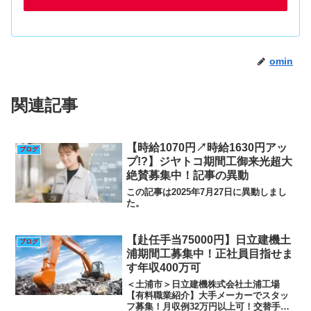
omin
関連記事
【時給1070円↗時給1630円アッ
ブログ
プ!?】ジヤトコ期間工御来光超大
絶賛募集中！記事の異動
この記事は2025年7月27日に異動しまし
た。
【赴任手当75000円】日立建機土
ブログ
浦期間工募集中！正社員目指せま
す年収400万可
＜土浦市＞日立建機株式会社土浦工場
【有料職業紹介】大手メーカーでスタッ
フ募集！月収例32万円以上可！交替手当