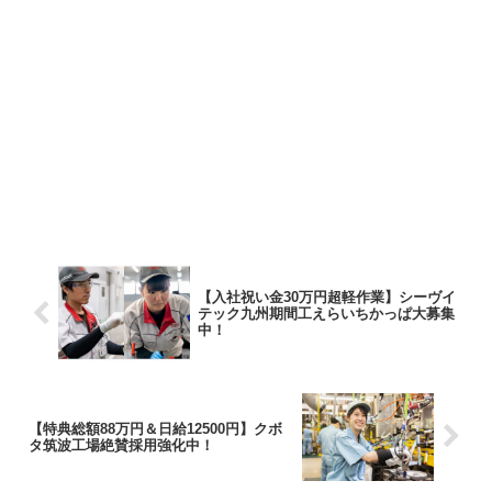
【入社祝い金30万円超軽作業】シーヴイ
テック九州期間工えらいちかっぱ大募集
中！
【特典総額88万円＆日給12500円】クボ
タ筑波工場絶賛採用強化中！