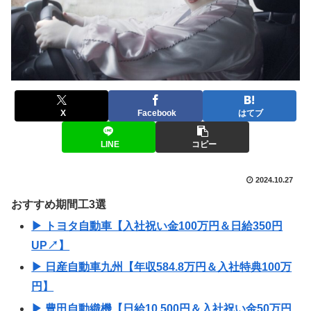
X
Facebook
はてブ
LINE
コピー
2024.10.27
おすすめ期間工3選
▶ トヨタ自動車【入社祝い金100万円＆日給350円
UP↗】
▶ 日産自動車九州【年収584.8万円＆入社特典100万
円】
▶ 豊田自動織機【日給10,500円＆入社祝い金50万円