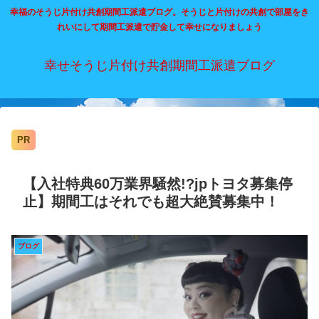
幸福のそうじ片付け共創期間工派遣ブログ。そうじと片付けの共創で部屋をき
れいにして期間工派遣で貯金して幸せになりましょう
幸せそうじ片付け共創期間工派遣ブログ
PR
【入社特典60万業界騒然!?jpトヨタ募集停
止】期間工はそれでも超大絶賛募集中！
ブログ