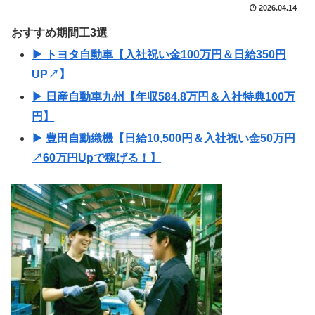
2026.04.14
おすすめ期間工3選
▶ トヨタ自動車【入社祝い金100万円＆日給350円
UP↗】
▶ 日産自動車九州【年収584.8万円＆入社特典100万
円】
▶ 豊田自動織機【日給10,500円＆入社祝い金50万円
↗60万円Upで稼げる！】