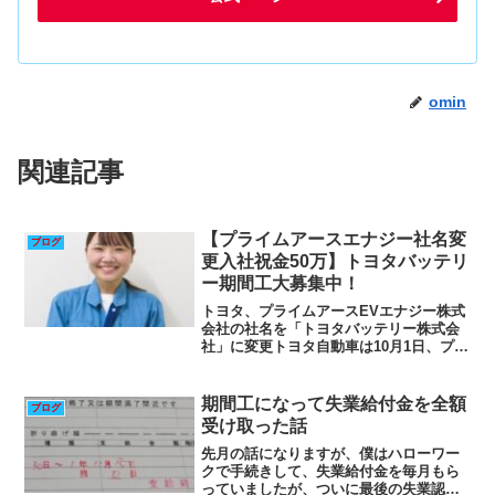
omin
関連記事
【プライムアースエナジー社名変
ブログ
更入社祝金50万】トヨタバッテリ
ー期間工大募集中！
トヨタ、プライムアースEVエナジー株式
会社の社名を「トヨタバッテリー株式会
社」に変更トヨタ自動車は10月1日、プラ
イムアースEVエナジー株式会社の社名を
「トヨタバッテリー株式会社」に変更し
たと発表した。また、社名変更を記念し
期間工になって失業給付金を全額
ブログ
て、本年より稼働...
受け取った話
先月の話になりますが、僕はハローワー
クで手続きして、失業給付金を毎月もら
っていましたが、ついに最後の失業認定