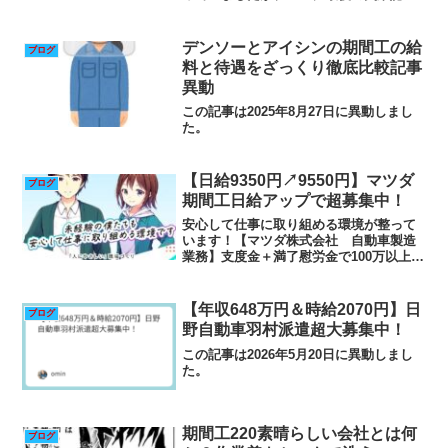
日となりました。まさか、ここまでくる
とは思いませんでした。当時は期間工と
なってすぐ働き始める予定だったので、
デンソーとアイシンの期間工の給
ブログ
ハローワークで手続きしま...
料と待遇をざっくり徹底比較記事
異動
この記事は2025年8月27日に異動しまし
た。
【日給9350円↗9550円】マツダ
ブログ
期間工日給アップで超募集中！
安心して仕事に取り組める環境が整って
います！【マツダ株式会社 自動車製造
業務】支度金＋満了慰労金で100万以上／
無料の個室寮完備 求人 会社class="c-
indexLevel2">マツダ株式会社の工場・
製造業求人情報 応募画面へ進む注目...
【年収648万円＆時給2070円】日
ブログ
野自動車羽村派遣超大募集中！
この記事は2026年5月20日に異動しまし
た。
期間工220素晴らしい会社とは何
ブログ