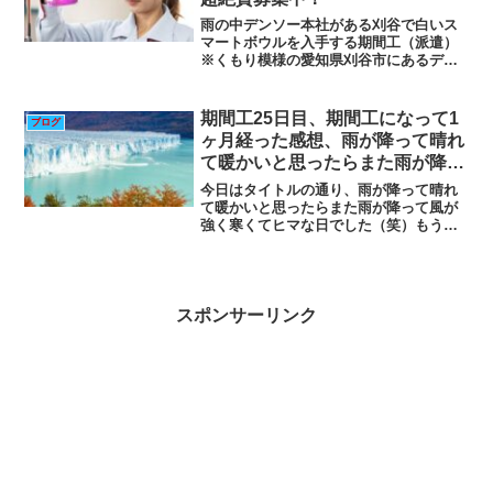
雨の中デンソー本社がある刈谷で白いス
マートボウルを入手する期間工（派遣）
※くもり模様の愛知県刈谷市にあるデン
ソー本社 桜のつぼみも膨らみかけて
る!?（著者撮影）昼勤ほぼフル残業連勤
を終えて1日休んでまた夜勤連勤フル残業
期間工25日目、期間工になって1
ブログ
予定の突発異動多能工の...
ヶ月経った感想、雨が降って晴れ
て暖かいと思ったらまた雨が降っ
て風が強く寒くてヒマな日
今日はタイトルの通り、雨が降って晴れ
て暖かいと思ったらまた雨が降って風が
強く寒くてヒマな日でした（笑）もう休
みに入っている所も多くて、ここの工場
も連休に入る前の調整日みたいな感じで
した。昨日、現れた変なオジサンは今日
は現れず、結局昨日指摘さ...
スポンサーリンク