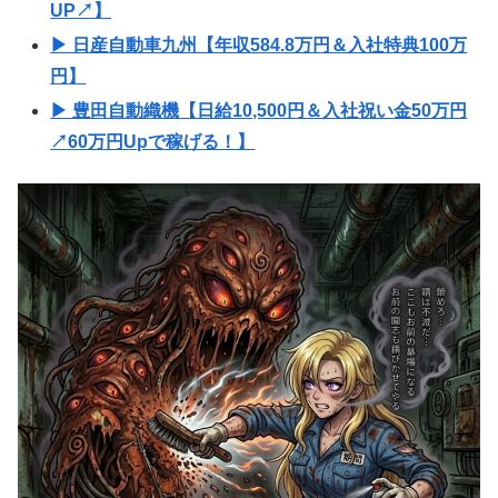
UP↗】
▶ 日産自動車九州【年収584.8万円＆入社特典100万
円】
▶ 豊田自動織機【日給10,500円＆入社祝い金50万円
↗60万円Upで稼げる！】