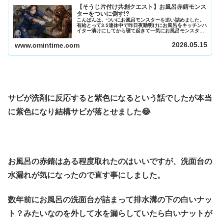
【そうじ片付け共創クエスト】お風呂赤錆モンス
ターをついに倒す!?
こんばんは。ついにお風呂モンスターを追い詰めました。
有給とって3.5連休中で昨日夜勤明けにお風呂をキッチンハ
イター漬けにしてから寝て起きて一気にお風呂モンスター
を倒す予定でしたが、赤錆モンスターが残ってしまい断念
してアマゾンでお風呂サビ落と...
2026.05.15
www.omintime.com
サビが洗剤に反応すると紫色になるという話でしたが本当
に紫色になり結構サビが落とせました😂
お風呂の赤錆はある程度取れたのはいいですが、洗面台の
水漏れが気になったので直す事にしました。
数年前にお風呂の洗面台が詰まって排水溝の下の白いナッ
ト？みたいなのを外して水を漏らしていたら白いナットが