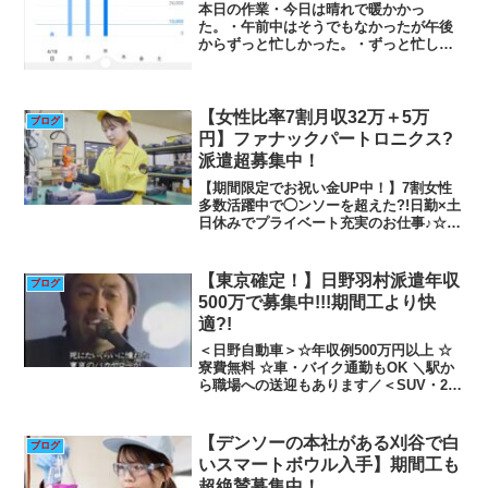
本日の作業・今日は晴れで暖かかっ
た。・午前中はそうでもなかったが午後
からずっと忙しかった。・ずっと忙しく
て仕事を少し残して夜勤者に引き継ぐ・
明日はヒマだったらいいな（笑）あとが
き時間がないのでこれで終わります。
【女性比率7割月収32万＋5万
ブログ
円】ファナックパートロニクス?
派遣超募集中！
【期間限定でお祝い金UP中！】7割女性
多数活躍中で◯ンソーを超えた?!日勤×土
日休みでプライベート充実のお仕事♪☆未
経験OK☆寮費無料！☆長期休暇あり☆プ
リント基板に手のひらサイズの部品を取
り付ける作業株式会社日本ケイテム 未
【東京確定！】日野羽村派遣年収
ブログ
経験でも安心！...
500万で募集中!!!期間工より快
適?!
＜日野自動車＞☆年収例500万円以上 ☆
寮費無料 ☆車・バイク通勤もOK ＼駅か
ら職場への送迎もあります／＜SUV・2t
トラックの組み立て＞求人情報業種その
他職種組立・組付け検品・検査・調整そ
の他製造・工場系仕事内容◆◇応募から1
【デンソーの本社がある刈谷で白
ブログ
週間以内に...
いスマートボウル入手】期間工も
超絶賛募集中！