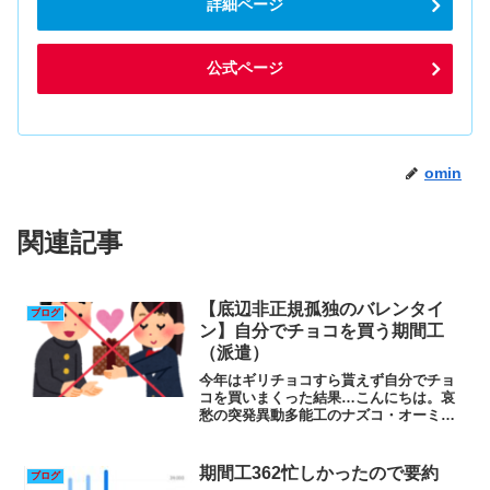
詳細ページ
公式ページ
omin
関連記事
【底辺非正規孤独のバレンタイ
ブログ
ン】自分でチョコを買う期間工
（派遣）
今年はギリチョコすら貰えず自分でチョ
コを買いまくった結果…こんにちは。哀
愁の突発異動多能工のナズコ・オーミ
ン・ジョースターです。おとといの夜勤
で疲れて18時間寝てしまい体が冷えてし
まったので先程スーパー銭湯に行って温
期間工362忙しかったので要約
ブログ
泉とサウナに入ってきて、...