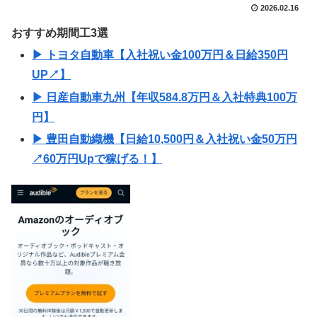
2026.02.16
おすすめ期間工3選
▶ トヨタ自動車【入社祝い金100万円＆日給350円
UP↗】
▶ 日産自動車九州【年収584.8万円＆入社特典100万
円】
▶ 豊田自動織機【日給10,500円＆入社祝い金50万円
↗60万円Upで稼げる！】