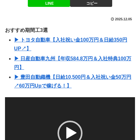
LINE
コピー
2025.12.05
おすすめ期間工3選
▶ トヨタ自動車【入社祝い金100万円＆日給350円
UP↗】
▶ 日産自動車九州【年収584.8万円＆入社特典100万
円】
▶ 豊田自動織機【日給10,500円＆入社祝い金50万円
↗60万円Upで稼げる！】
動
画
プ
レ
ー