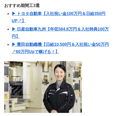
おすすめ期間工3選
▶ トヨタ自動車【入社祝い金100万円＆日給350円
UP↗】
▶ 日産自動車九州【年収584.8万円＆入社特典100万
円】
▶ 豊田自動織機【日給10,500円＆入社祝い金50万円
↗60万円Upで稼げる！】