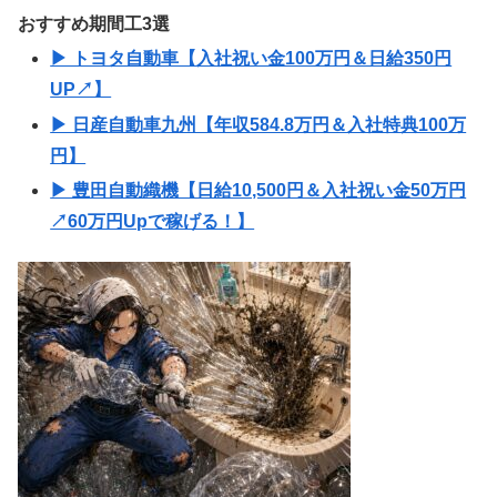
おすすめ期間工3選
▶ トヨタ自動車【入社祝い金100万円＆日給350円
UP↗】
▶ 日産自動車九州【年収584.8万円＆入社特典100万
円】
▶ 豊田自動織機【日給10,500円＆入社祝い金50万円
↗60万円Upで稼げる！】