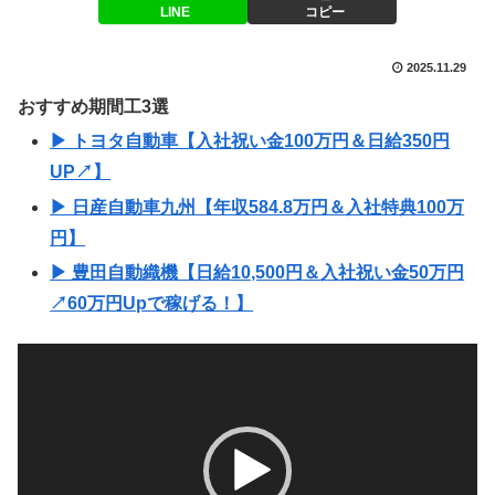
LINE
コピー
2025.11.29
おすすめ期間工3選
▶ トヨタ自動車【入社祝い金100万円＆日給350円
UP↗】
▶ 日産自動車九州【年収584.8万円＆入社特典100万
円】
▶ 豊田自動織機【日給10,500円＆入社祝い金50万円
↗60万円Upで稼げる！】
動
画
プ
レ
ー