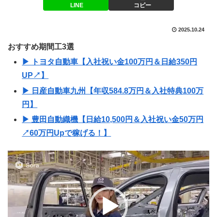
LINE
コピー
2025.10.24
おすすめ期間工3選
▶ トヨタ自動車【入社祝い金100万円＆日給350円
UP↗】
▶ 日産自動車九州【年収584.8万円＆入社特典100万
円】
▶ 豊田自動織機【日給10,500円＆入社祝い金50万円
↗60万円Upで稼げる！】
動
画
プ
レ
ー