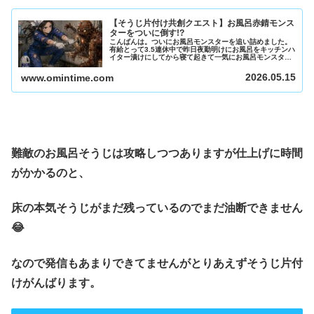
【そうじ片付け共創クエスト】お風呂赤錆モンス
ターをついに倒す!?
こんばんは。ついにお風呂モンスターを追い詰めました。
有給とって3.5連休中で昨日夜勤明けにお風呂をキッチンハ
イター漬けにしてから寝て起きて一気にお風呂モンスター
を倒す予定でしたが、赤錆モンスターが残ってしまい断念
してアマゾンでお風呂サビ落と...
2026.05.15
www.omintime.com
難敵のお風呂そうじは攻略しつつありますが仕上げに時間
がかかるのと、
床の本気そうじがまだ残っているのでまだ油断できません
😂
なので発信もあまりできてませんがとりあえずそうじ片付
けがんばります。