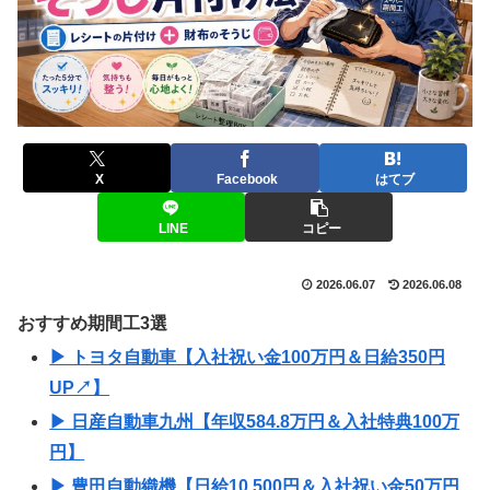
X
Facebook
はてブ
LINE
コピー
2026.06.07
2026.06.08
おすすめ期間工3選
▶ トヨタ自動車【入社祝い金100万円＆日給350円
UP↗】
▶ 日産自動車九州【年収584.8万円＆入社特典100万
円】
▶ 豊田自動織機【日給10,500円＆入社祝い金50万円