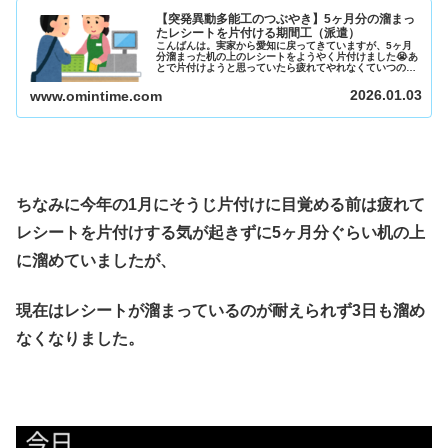
【突発異動多能工のつぶやき】5ヶ月分の溜まっ
たレシートを片付ける期間工（派遣）
こんばんは。実家から愛知に戻ってきていますが、5ヶ月
分溜まった机の上のレシートをようやく片付けました😭あ
とで片付けようと思っていたら疲れてやれなくていつの間
にか5ヶ月経っていました😅レシート片付けてた感想とし
ては結構スーパーで食材を買い過ぎ...
2026.01.03
www.omintime.com
ちなみに今年の1月にそうじ片付けに目覚める前は疲れて
レシートを片付けする気が起きずに5ヶ月分ぐらい机の上
に溜めていましたが、
現在はレシートが溜まっているのが耐えられず3日も溜め
なくなりました。