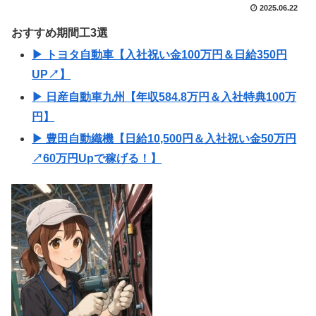
2025.06.22
おすすめ期間工3選
▶ トヨタ自動車【入社祝い金100万円＆日給350円
UP↗】
▶ 日産自動車九州【年収584.8万円＆入社特典100万
円】
▶ 豊田自動織機【日給10,500円＆入社祝い金50万円
↗60万円Upで稼げる！】