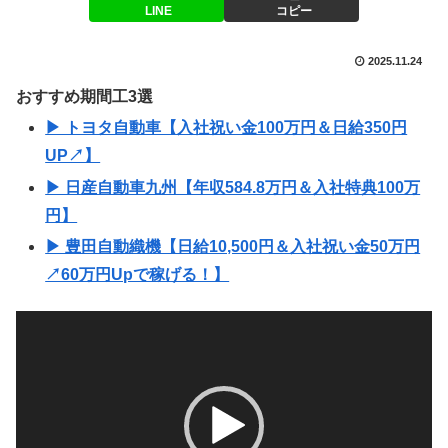
LINE
コピー
2025.11.24
おすすめ期間工3選
▶ トヨタ自動車【入社祝い金100万円＆日給350円
UP↗】
▶ 日産自動車九州【年収584.8万円＆入社特典100万
円】
▶ 豊田自動織機【日給10,500円＆入社祝い金50万円
↗60万円Upで稼げる！】
動
画
プ
レ
ー