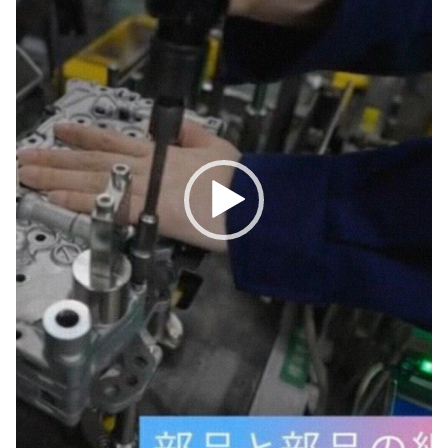
ー
ヤ
ー