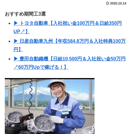
2025.10.14
おすすめ期間工3選
▶ トヨタ自動車【入社祝い金100万円＆日給350円
UP↗】
▶ 日産自動車九州【年収584.8万円＆入社特典100万
円】
▶ 豊田自動織機【日給10,500円＆入社祝い金50万円
↗60万円Upで稼げる！】